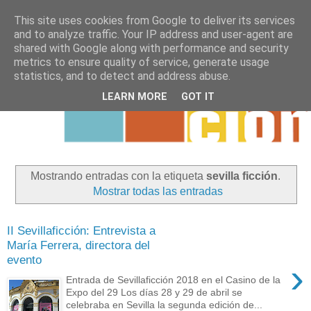
This site uses cookies from Google to deliver its services
and to analyze traffic. Your IP address and user-agent are
shared with Google along with performance and security
metrics to ensure quality of service, generate usage
statistics, and to detect and address abuse.
LEARN MORE
GOT IT
Mostrando entradas con la etiqueta
sevilla ficción
.
Mostrar todas las entradas
II Sevillaficción: Entrevista a
María Ferrera, directora del
evento
›
Entrada de Sevillaficción 2018 en el Casino de la
Expo del 29 Los días 28 y 29 de abril se
celebraba en Sevilla la segunda edición de...