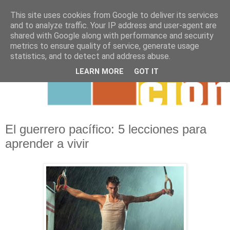
This site uses cookies from Google to deliver its services
and to analyze traffic. Your IP address and user-agent are
shared with Google along with performance and security
metrics to ensure quality of service, generate usage
statistics, and to detect and address abuse.
LEARN MORE
GOT IT
El guerrero pacífico: 5 lecciones para
aprender a vivir