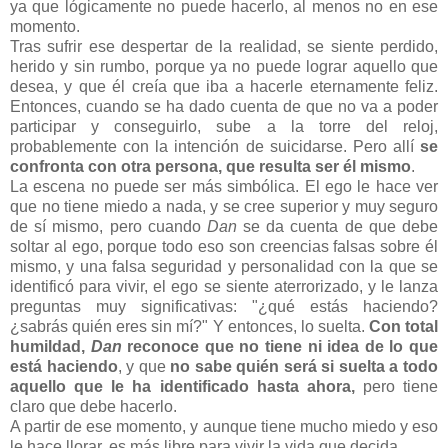
ya que lógicamente no puede hacerlo, al menos no en ese
momento.
Tras sufrir ese despertar de la realidad, se siente perdido,
herido y sin rumbo, porque ya no puede lograr aquello que
desea, y que él creía que iba a hacerle eternamente feliz.
Entonces, cuando se ha dado cuenta de que no va a poder
participar y conseguirlo, sube a la torre del reloj,
probablemente con la intención de suicidarse. Pero allí
se
confronta con otra persona, que resulta ser él mismo
.
La escena no puede ser más simbólica. El ego le hace ver
que no tiene miedo a nada, y se cree superior y muy seguro
de sí mismo, pero cuando
Dan
se da cuenta de que debe
soltar al ego, porque todo eso son creencias falsas sobre él
mismo, y una falsa seguridad y personalidad con la que se
identificó para vivir, el ego se siente aterrorizado, y le lanza
preguntas muy significativas: "¿qué estás haciendo?
¿sabrás quién eres sin mí?" Y entonces, lo suelta.
Con total
humildad,
Dan
reconoce que no tiene ni idea de lo que
está haciendo
, y que
no sabe quién será si suelta a todo
aquello que le ha identificado hasta ahora,
pero tiene
claro que debe hacerlo.
A partir de ese momento, y aunque tiene mucho miedo y eso
le hace llorar, es más libre para vivir la vida que decida.