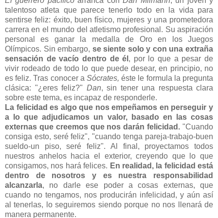
El guerrero pacífico
arranca con
Dan Milmann
, un joven y
talentoso atleta que parece tenerlo todo en la vida para
sentirse feliz: éxito, buen físico, mujeres y una prometedora
carrera en el mundo del atletismo profesional. Su aspiración
personal es ganar la medalla de Oro en los Juegos
Olímpicos. Sin embargo,
se siente solo y con una extraña
sensación de vacío dentro de él
, por lo que a pesar de
vivir rodeado de todo lo que puede desear, en principio, no
es feliz. Tras conocer a
Sócrates,
éste le formula la pregunta
clásica: "¿eres feliz?"
Dan
, sin tener una respuesta clara
sobre este tema, es incapaz de responderle.
La felicidad es algo que nos empeñamos en perseguir y
a lo que adjudicamos un valor, basado en las cosas
externas que creemos que nos darán felicidad.
"Cuando
consiga esto, seré feliz", "cuando tenga pareja-trabajo-buen
sueldo-un piso, seré feliz". Al final, proyectamos todos
nuestros anhelos hacia el exterior, creyendo que lo que
consigamos, nos hará felices.
En realidad, la felicidad está
dentro de nosotros y es nuestra responsabilidad
alcanzarla
, no darle ese poder a cosas externas, que
cuando no tengamos, nos producirán infelicidad, y aún así
al tenerlas, lo seguiremos siendo porque no nos llenará de
manera permanente.